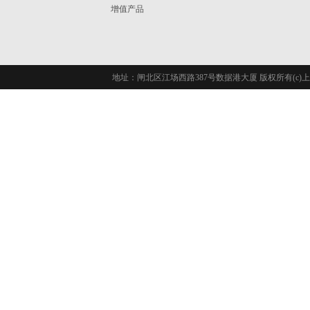
增值产品
地址：闸北区江场西路387号数据港大厦 版权所有(c)上海长城