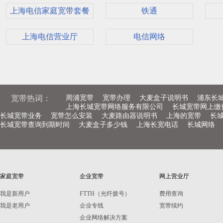
上海电信家庭宽带套餐
铁通
上海电信营业厅
电信网络
宽带热词：
周浦宽带
宽带办理
大麦盒子说明书
浦东长
上海长城宽带网络服务有限公司
长城宽带网上缴
长城宽带业务
宽带怎么安装
大麦路由器说明书
上海的宽带
长
长城宽带查询到期时间
大麦盒子多少钱
上海长宽电话
长城网络
家庭宽带
企业宽带
网上营业厅
我是新用户
FTTH（光纤拨号）
费用查询
我是老用户
企业专线
宽带续约
企业网络解决方案