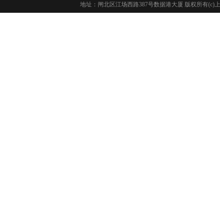
地址：闸北区江场西路387号数据港大厦 版权所有(c)上海长城