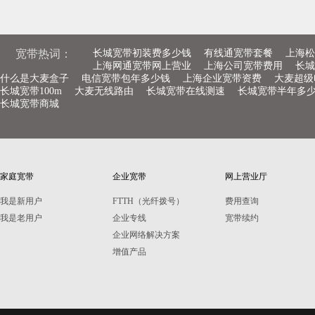
宽带热词：
长城宽带初装费多少钱
有线通宽带套餐
上海松
上海网通宽带网上营业
上海公司宽带费用
长城
什么是大麦盒子
电信宽带包年多少钱
上海企业宽带资费
大麦超级
长城宽带100m
大麦无线路由
长城宽带在线测速
长城宽带半年多
长城宽带商城
家庭宽带
企业宽带
网上营业厅
我是新用户
FTTH（光纤拨号）
费用查询
我是老用户
企业专线
宽带续约
企业网络解决方案
增值产品