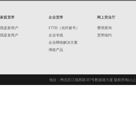
家庭宽带
企业宽带
网上营业厅
我是新用户
FTTH（光纤拨号）
费用查询
我是老用户
企业专线
宽带续约
企业网络解决方案
增值产品
地址：闸北区江场西路387号数据港大厦 版权所有(c)上海长城