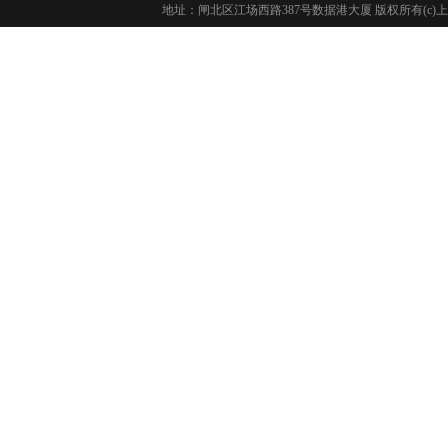
地址：闸北区江场西路387号数据港大厦 版权所有(c)上海长城