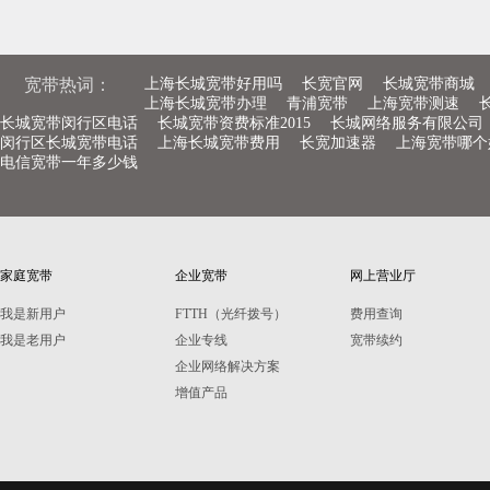
宽带热词：
上海长城宽带好用吗
长宽官网
长城宽带商城
上海长城宽带办理
青浦宽带
上海宽带测速
长城宽带闵行区电话
长城宽带资费标准2015
长城网络服务有限公司
闵行区长城宽带电话
上海长城宽带费用
长宽加速器
上海宽带哪个
电信宽带一年多少钱
家庭宽带
企业宽带
网上营业厅
我是新用户
FTTH（光纤拨号）
费用查询
我是老用户
企业专线
宽带续约
企业网络解决方案
增值产品