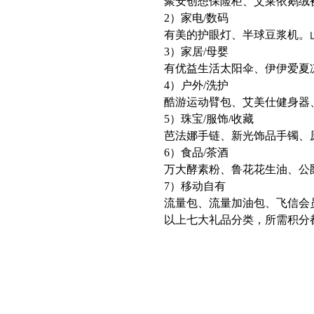
聚安创想保险柜、艾莱依鹅绒被、
2）家电/数码
有美的护眼灯、半球豆浆机。山
3）家居/母婴
有优益生活太阳伞、伊伊爱夏凉
4）户外/洗护
酷游运动臂包、艾美仕健身器、
5）珠宝/服饰/收藏
芭法娜手链、新光饰品手镯、原
6）食品/茶酒
万大酵素粉、鲁花花生油、公爵
7）移动自有
流量包、流量加油包、飞信会员
以上七大礼品分类，所需积分都