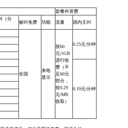
套餐外资费
叫（分
被叫免费
功能
流量
国内主叫
0.25元/分钟
按60
元/1GB
进行收
费（不
来电
全国
足60元
显示
部分，
按0.29
0.19元/分钟
元/MB
收取）