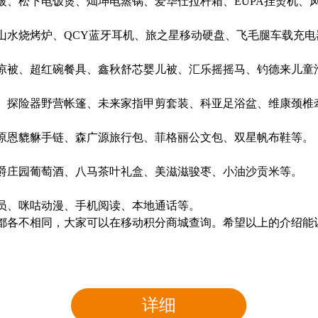
松下电饭煲、灿坤电蒸锅、爱华仕拉杆箱、EUPA挂烫机、
水烧烤炉、QCY蓝牙耳机、旅之星移动硬盘、飞毛腿车载充电
被、超红碗餐具、鑫秋舒芯婴儿被、汇乐摇摇马、钓德来儿童
探险器野营帐篷、未来家指甲剪套装、科亚足浴盆、维康颈椎
恩貔貅手链、森广源旅行包、菲格丽公文包、双星帆布鞋等。
庄园葡萄酒、八马茶叶礼盒、美滋滋骏枣、小油沙贡米等。
、咪咕动漫、手机阅读、本地通话等。
各不相同，大家可以在移动积分商城查询。希望以上的介绍能
详细