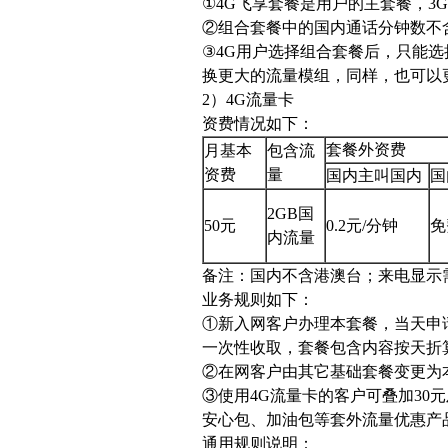
①4G飞享套餐是用户的主套餐，3
②组合套餐中的国内通话分钟数不
③4G用户选择组合套餐后，只能
换更大的流量模组，同样，也可以
2）4G流量卡
资费情况如下：
套餐外资费
月基本
包含流
资费
量
国内主叫国内
国
2GB国
50元
0.2元/分钟
免
内流量
备注：国内不含港澳台；来电显示
业务规则如下：
①新入网客户办理本套餐，当天申
一次性收取，套餐包含内容按天折
②在网客户由其它基础套餐变更为
③使用4G流量卡的客户可叠加30
安心包、加油包等套外流量优惠产
通用规则说明：