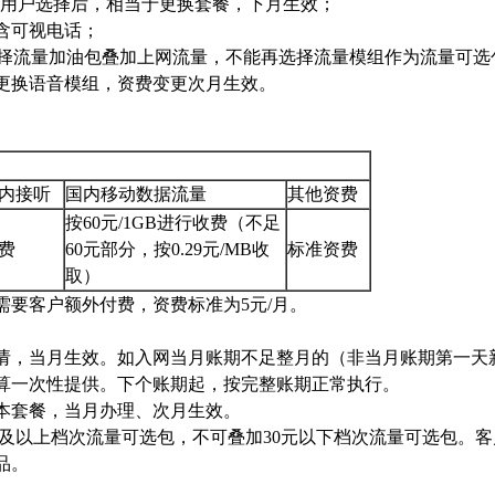
G用户选择后，相当于更换套餐，下月生效；
含可视电话；
选择流量加油包叠加上网流量，不能再选择流量模组作为流量可选
更换语音模组，资费变更次月生效。
内接听
国内移动数据流量
其他资费
按60元/1GB进行收费（不足
费
60元部分，按0.29元/MB收
标准资费
取）
需要客户额外付费，资费标准为5元/月。
请，当月生效。如入网当月账期不足整月的（非当月账期第一天
算一次性提供。下个账期起，按完整账期正常执行。
本套餐，当月办理、次月生效。
元及以上档次流量可选包，不可叠加30元以下档次流量可选包。
品。