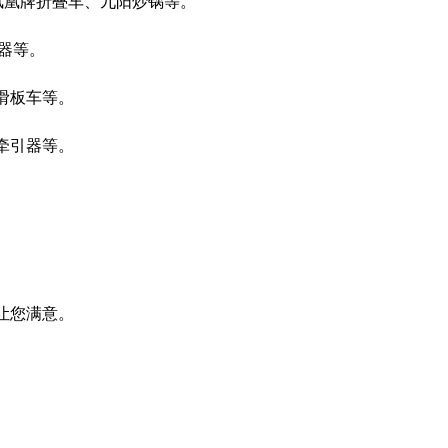
凤凰牌折叠车、九阳炒锅等。
器等。
滑板车等。
牵引器等。
让您满意。