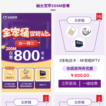
融合宽带200M套餐
1年
2张电信卡
4K智能IPTV
在线咨询有优惠
￥800.00
立即新装
一键续费
2
3
年
年