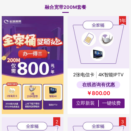
融合宽带200M套餐
1年
2张电信卡
4K智能IPTV
在线咨询有优惠
￥800.00
立即新装
一键续费
2
3
年
年