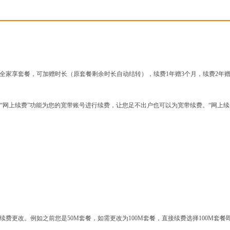
全家享套餐，可加赠时长（原套餐剩余时长自动结转），续费1年赠3个月，续费2年赠
.net.cn/）的“网上续费”功能为您的宽带账号进行续费，让您足不出户也可以为宽带续费。
费更改。例如之前您是50M套餐，如需更改为100M套餐，直接续费选择100M套