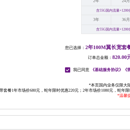
2年
24月
含55G国内流量+12
3年
36月
含55G国内流量+12
2年100M翼长宽套
您已选择：
820.00
订单总金额：
我已同意
《基础服务协议》
《
*本页国内业务仅限大
宽带套餐1年市场价680元，蛇年限时优惠220元；2年市场价1080元，蛇年限
*温馨