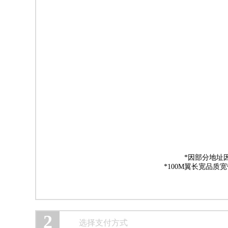
*因部分地址
*100M翼长宽品质
2
选择支付方式